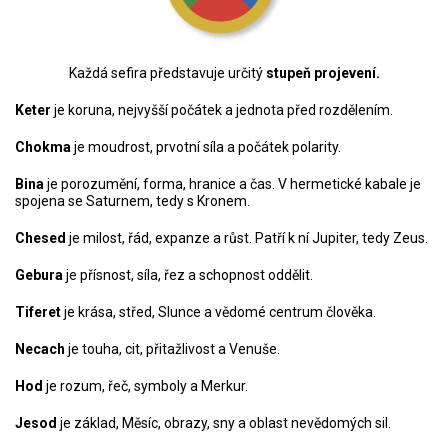
Každá sefira představuje určitý
stupeň projevení.
Keter
je koruna, nejvyšší počátek a jednota před rozdělením.
Chokma
je moudrost, prvotní síla a počátek polarity.
Bina
je porozumění, forma, hranice a čas. V hermetické kabale je
spojena se Saturnem, tedy s Kronem.
Chesed
je milost, řád, expanze a růst. Patří k ní Jupiter, tedy Zeus.
Gebura
je přísnost, síla, řez a schopnost oddělit.
Tiferet
je krása, střed, Slunce a vědomé centrum člověka.
Necach
je touha, cit, přitažlivost a Venuše.
Hod
je rozum, řeč, symboly a Merkur.
Jesod
je základ, Měsíc, obrazy, sny a oblast nevědomých sil.