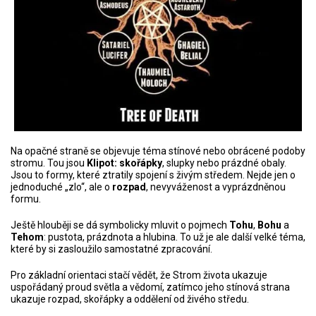
Na opačné straně se objevuje téma stínové nebo obrácené podoby
stromu. Tou jsou
Klipot:
skořápky
, slupky nebo prázdné obaly.
Jsou to formy, které ztratily spojení s živým středem. Nejde jen o
jednoduché „zlo“, ale o
rozpad
, nevyváženost a vyprázdněnou
formu.
Ještě hlouběji se dá symbolicky mluvit o pojmech
Tohu
,
Bohu
a
Tehom
: pustota, prázdnota a hlubina. To už je ale další velké téma,
které by si zasloužilo samostatné zpracování.
Pro základní orientaci stačí vědět, že Strom života ukazuje
uspořádaný proud světla a vědomí, zatímco jeho stínová strana
ukazuje rozpad, skořápky a oddělení od živého středu.