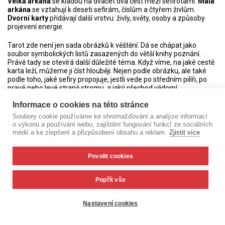
Velká arkána
se kladou na dvacet dva cest mezi sefirotami.
Malá
arkána
se vztahují k deseti sefirám, číslům a čtyřem živlům.
Dvorní karty
přidávají další vrstvu: živly, světy, osoby a způsoby
projevení energie.
Tarot zde není jen sada obrázků k věštění. Dá se chápat jako
soubor symbolických listů zasazených do větší knihy poznání.
Právě tady se otevírá další důležité téma. Když víme, na jaké cestě
karta leží, můžeme ji číst hlouběji. Nejen podle obrázku, ale také
podle toho, jaké sefiry propojuje, jestli vede po středním pilíři, po
pravé nebo levé straně stromu, a jaký přechod vědomí
představuje.
Informace o cookies na této stránce
Soubory cookie používáme ke shromažďování a analýze informací
o výkonu a používání webu, zajištění fungování funkcí ze sociálních
médií a ke zlepšení a přizpůsobení obsahu a reklam.
Zjistit více
Povolit cookies
Popřít vše
Nastavení cookies