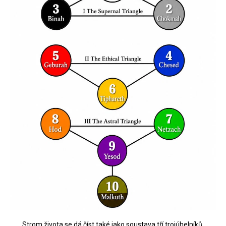
Strom života se dá číst také jako soustava tří trojúhelníků.