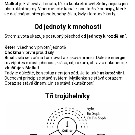
Malkut
je království, hmota, tělo a konkrétní svět.Sefiry nejsou jen
abstraktní pojmy. V hermetické kabale jsou to živé principy, které
se dají chápat přes planety, bohy, čísla, živly i tarotové karty.
Od jednoty k mnohosti
Strom života ukazuje postupný přechod o
d jednoty k rozdělení.
Keter:
všechno v prvotní jednotě.
Chokmah
: první proud síly.
Binah:
síla se začíná formovat a získává hranici. Dále se energie
rozvíjí přes milost, přísnost, krásu, cit, rozum, obraz a nakonec se
zhušťuje
v
Malkut
.
Tady je důležité, že sestup není jen pád. Je to také
uskutečnění
.
Duchovní princip se stává světem. Myšlenka se stává obrazem.
Obraz se stává činem. Čin se stává skutečností.
Tři trojúhelníky