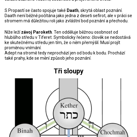
S Propastí se často spojuje také
Daath
, skrytá oblast poznání.
Daath není běžně počítána jako jedna z deseti sefirot, ale v práci se
stromem má důležitou roli jako zvláštní bod poznání a přechodu.
Níže leží
závoj Paroketh
. Ten odděluje běžnou osobnost od
hlubšího středu v Tiferet. Symbolicky řečeno: člověk se nedostává
ke skutečnému středu jen tím, že o něm přemýšlí. Musí projít
proměnou vnímání.
Adept na stromě tedy neprochází jen od bodu k bodu. Prochází
také prahy, kde se mění způsob jeho poznání.
Tři sloupy