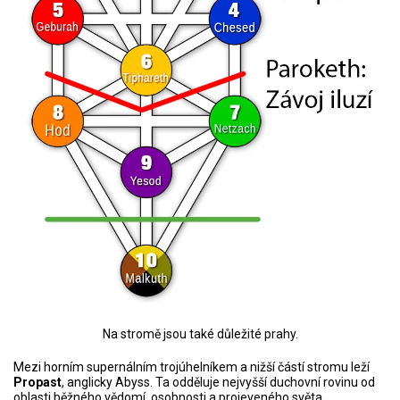
Na stromě jsou také důležité prahy.
Mezi horním supernálním trojúhelníkem a nižší částí stromu leží
Propast
, anglicky Abyss. Ta odděluje nejvyšší duchovní rovinu od
oblasti běžného vědomí, osobnosti a projeveného světa.