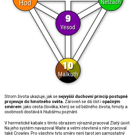
Strom života ukazuje, jak se
nejvyšší duchovní princip postupně
projevuje do hmotného světa.
Zároveň se dá číst i
opačným
směrem:
jako cesta člověka, který se od běžného života, hmoty a
osobnosti dostává k hlubšímu poznání.
V hermetické kabale s tímto obrazem výrazně pracoval Zlatý úsvit.
Na jeho systém navazoval Waite a velmi otevřeně s ním pracoval
také Crowley. Pro všechny tyto směry není tarot jen samostatný