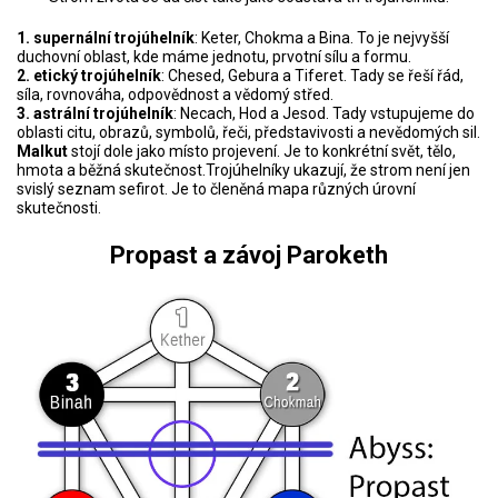
1.
supernální trojúhelník
: Keter, Chokma a Bina. To je nejvyšší
duchovní oblast, kde máme jednotu, prvotní sílu a formu.
2. etický trojúhelník
: Chesed, Gebura a Tiferet. Tady se řeší řád,
síla, rovnováha, odpovědnost a vědomý střed.
3. astrální trojúhelník
: Necach, Hod a Jesod. Tady vstupujeme do
oblasti citu, obrazů, symbolů, řeči, představivosti a nevědomých sil.
Malkut
stojí dole jako místo projevení. Je to konkrétní svět, tělo,
hmota a běžná skutečnost.Trojúhelníky ukazují, že strom není jen
svislý seznam sefirot. Je to členěná mapa různých úrovní
skutečnosti.
Propast a závoj Paroketh