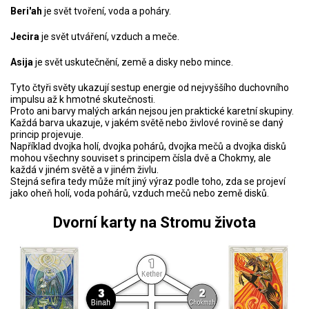
Beri'ah
je svět tvoření, voda a poháry.
Jecira
je svět utváření, vzduch a meče.
Asija
je svět uskutečnění, země a disky nebo mince.
Tyto čtyři světy ukazují sestup energie od nejvyššího duchovního
impulsu až k hmotné skutečnosti.
Proto ani barvy malých arkán nejsou jen praktické karetní skupiny.
Každá barva ukazuje, v jakém světě nebo živlové rovině se daný
princip projevuje.
Například dvojka holí, dvojka pohárů, dvojka mečů a dvojka disků
mohou všechny souviset s principem čísla dvě a Chokmy, ale
každá v jiném světě a v jiném živlu.
Stejná sefira tedy může mít jiný výraz podle toho, zda se projeví
jako oheň holí, voda pohárů, vzduch mečů nebo země disků.
Dvorní karty na Stromu života