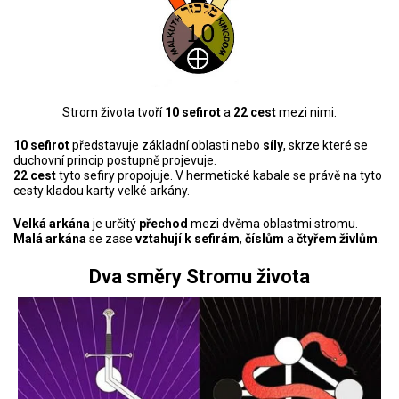
Strom života tvoří
10 sefirot
a
22 cest
mezi nimi.
10 sefirot
představuje základní oblasti nebo
síly
, skrze které se
duchovní princip postupně projevuje.
22 cest
tyto sefiry propojuje. V hermetické kabale se právě na tyto
cesty kladou karty velké arkány.
Velká arkána
je určitý
přechod
mezi dvěma oblastmi stromu.
Malá arkána
se zase
vztahují k sefirám
,
číslům
a
čtyřem živlům
.
Dva směry Stromu života