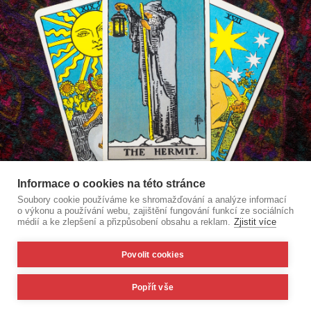
Informace o cookies na této stránce
Soubory cookie používáme ke shromažďování a analýze informací
o výkonu a používání webu, zajištění fungování funkcí ze sociálních
médií a ke zlepšení a přizpůsobení obsahu a reklam.
Zjistit více
Povolit cookies
Popřít vše
Domů
Obchodní Informace
O Mně
Autorská práva © 2026 Všechna práva vyhrazena -
Tarot - Klíč k odpovědím