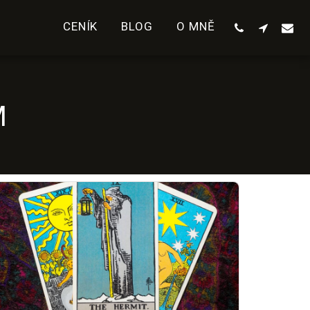
CENÍK
BLOG
O MNĚ
M