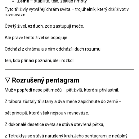
Země
– stabilita, tělo, základ hmoty.
Tyto tři živly vytvářejí chrám světa – trojúhelník, který drží život v
rovnováze.
Čtvrtý živel,
vzduch
, zde zastupují meče.
Ale právě tento živel se odpojuje.
Odchází z chrámu a s ním odchází i duch rozumu –
ten, kdo přináší poznání, ale i rozkol.
🜄
Rozrušený pentagram
Muž v popředí nese pět mečů – pět živlů, které si přivlastnil.
Z tábora zůstaly tři stany a dva meče zapíchnuté do země –
pět principů, které však nejsou v rovnováze.
Z dokonalé desetice světa se stává otevřená pětka,
z Tetraktys se stává narušený kruh.Jeho pentagram je neúplný: