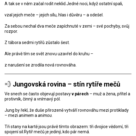
A tak se v něm začal rodit neklid.Jedné noci, když ostatní spali,
vzal jejich meče – jejich sílu, hlas i důvěru – a odešel.
Za sebou nechal dva meče zapíchnuté v zemi – své pochyby, svůj
rozpor.
Z tábora sedmi rytířů zůstalo šest.
Ale právě tím se svět znovu uzavřel do kruhu –
z narušení se zrodila nová rovnováha.
💨
Jungovská rovina – stín rytíře mečů
Ve snech se často objevují postavy
v párech
– muž a žena, přítel a
protivník, činný a vnímavý pól.
Jung by řekl, že duše přirozeně vytváří rovnováhu mezi protiklady
– mezi
animem
a
animou
.
Tři stany na kartě jsou právě tímto obrazem: tři dvojice vědomí, tři
spojení sil.Rytíř mečů je jediný, kdo pár nemá.