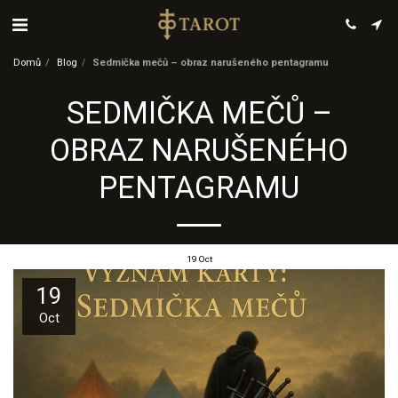
Domů
Blog
Sedmička mečů – obraz narušeného pentagramu
SEDMIČKA MEČŮ –
OBRAZ NARUŠENÉHO
PENTAGRAMU
19
Oct
19
Oct