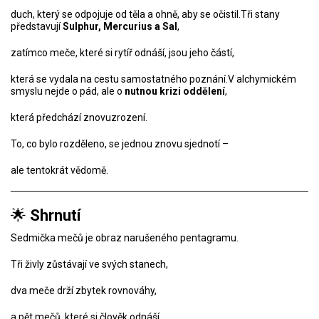
duch, který se odpojuje od těla a ohně, aby se očistil.Tři stany
představují
Sulphur, Mercurius a Sal
,
zatímco meče, které si rytíř odnáší, jsou jeho částí,
která se vydala na cestu samostatného poznání.V alchymickém
smyslu nejde o pád, ale o
nutnou krizi oddělení
,
která předchází znovuzrození.
To, co bylo rozděleno, se jednou znovu sjednotí –
ale tentokrát vědomě.
🌟
Shrnutí
Sedmička mečů je obraz narušeného pentagramu.
Tři živly zůstávají ve svých stanech,
dva meče drží zbytek rovnováhy,
a pět mečů, které si člověk odnáší,