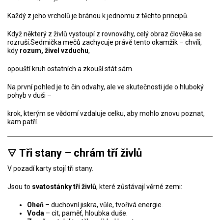
Každý z jeho vrcholů je bránou k jednomu z těchto principů.
Když některý z živlů vystoupí z rovnováhy, celý obraz člověka se
rozruší.Sedmička mečů zachycuje právě tento okamžik – chvíli,
kdy
rozum, živel vzduchu
,
opouští kruh ostatních a zkouší stát sám.
Na první pohled je to čin odvahy, ale ve skutečnosti jde o hluboký
pohyb v duši –
krok, kterým se vědomí vzdaluje celku, aby mohlo znovu poznat,
kam patří.
🜃
Tři stany – chrám tří živlů
V pozadí karty stojí tři stany.
Jsou to
svatostánky tří živlů
, které zůstávají věrné zemi:
Oheň
– duchovní jiskra, vůle, tvořivá energie.
Voda
– cit, paměť, hloubka duše.