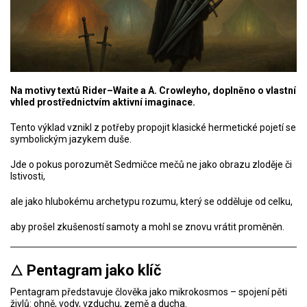
Na motivy textů Rider–Waite a A. Crowleyho, doplněno o vlastní
vhled prostřednictvím aktivní imaginace.
Tento výklad vznikl z potřeby propojit klasické hermetické pojetí se
symbolickým jazykem duše.
Jde o pokus porozumět Sedmičce mečů ne jako obrazu zloděje či
lstivosti,
ale jako hlubokému archetypu rozumu, který se odděluje od celku,
aby prošel zkušeností samoty a mohl se znovu vrátit proměněn.
🜂
Pentagram jako klíč
Pentagram představuje člověka jako mikrokosmos – spojení pěti
živlů: ohně, vody, vzduchu, země a ducha.