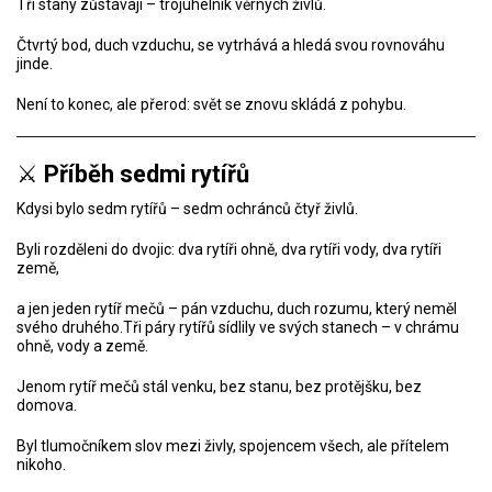
Tři stany zůstávají – trojúhelník věrných živlů.
Čtvrtý bod, duch vzduchu, se vytrhává a hledá svou rovnováhu
jinde.
Není to konec, ale přerod: svět se znovu skládá z pohybu.
⚔️
Příběh sedmi rytířů
Kdysi bylo sedm rytířů – sedm ochránců čtyř živlů.
Byli rozděleni do dvojic: dva rytíři ohně, dva rytíři vody, dva rytíři
země,
a jen jeden rytíř mečů – pán vzduchu, duch rozumu, který neměl
svého druhého.Tři páry rytířů sídlily ve svých stanech – v chrámu
ohně, vody a země.
Jenom rytíř mečů stál venku, bez stanu, bez protějšku, bez
domova.
Byl tlumočníkem slov mezi živly, spojencem všech, ale přítelem
nikoho.