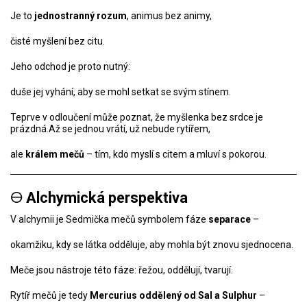
Je to
jednostranný rozum
, animus bez animy,
čisté myšlení bez citu.
Jeho odchod je proto nutný:
duše jej vyhání, aby se mohl setkat se svým stínem.
Teprve v odloučení může poznat, že myšlenka bez srdce je
prázdná.Až se jednou vrátí, už nebude rytířem,
ale
králem mečů
– tím, kdo myslí s citem a mluví s pokorou.
🜔
Alchymická perspektiva
V alchymii je Sedmička mečů symbolem fáze
separace
–
okamžiku, kdy se látka odděluje, aby mohla být znovu sjednocena.
Meče jsou nástroje této fáze: řežou, oddělují, tvarují.
Rytíř mečů je tedy
Mercurius oddělený od Sal a Sulphur
–