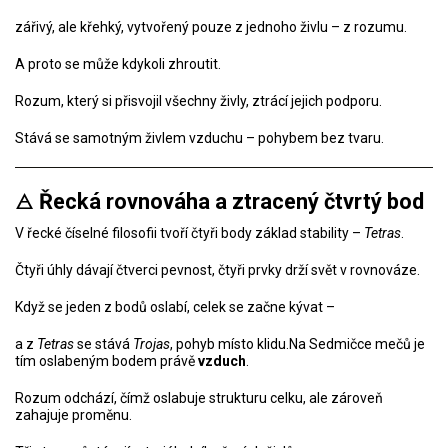
zářivý, ale křehký, vytvořený pouze z jednoho živlu – z rozumu.
A proto se může kdykoli zhroutit.
Rozum, který si přisvojil všechny živly, ztrácí jejich podporu.
Stává se samotným živlem vzduchu – pohybem bez tvaru.
🜁
Řecká rovnováha a ztracený čtvrtý bod
V řecké číselné filosofii tvoří čtyři body základ stability –
Tetras
.
Čtyři úhly dávají čtverci pevnost, čtyři prvky drží svět v rovnováze.
Když se jeden z bodů oslabí, celek se začne kývat –
a z
Tetras
se stává
Trojas
, pohyb místo klidu.Na Sedmičce mečů je
tím oslabeným bodem právě
vzduch
.
Rozum odchází, čímž oslabuje strukturu celku, ale zároveň
zahajuje proměnu.